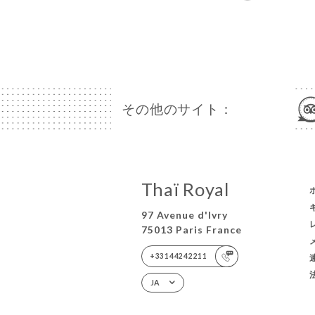
その他のサイト：
Thaï Royal
97 Avenue d'Ivry
75013 Paris France
+33144242211
JA