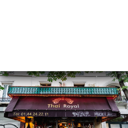
MŮ
VOVAT
ERIE
ENZE
ÍDKA
TAKT