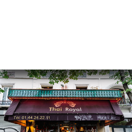
订
库
价
单
系