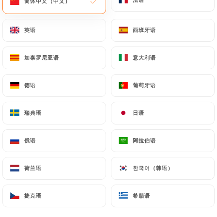
简体中文（中文）
简体中文（中文）
菜单
ZH
英语
英语
西班牙语
西班牙语
加泰罗尼亚语
加泰罗尼亚语
意大利语
意大利语
德语
德语
葡萄牙语
葡萄牙语
/
主页
图库
图库
瑞典语
瑞典语
日语
日语
俄语
俄语
阿拉伯语
阿拉伯语
荷兰语
荷兰语
한국어（韩语）
한국어（韩语）
捷克语
捷克语
希腊语
希腊语