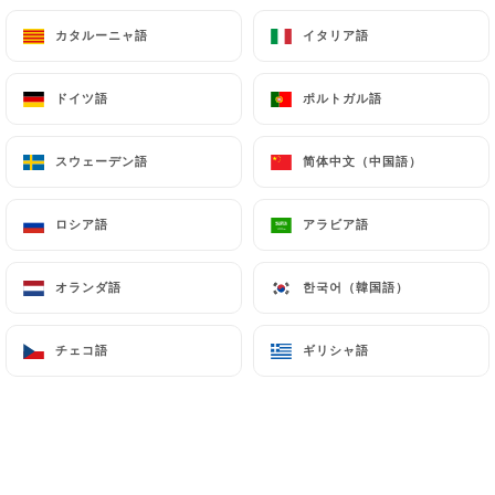
12.00€
カタルーニャ語
イタリア語
カタルーニャ語
イタリア語
Filet de Canard sauté au Wok
au jeune poivre et basilic
ドイツ語
ポルトガル語
ドイツ語
ポルトガル語
12.00€
スウェーデン語
简体中文（中国語）
スウェーデン語
简体中文（中国語）
Poulet Grillé d'Andaman
12.00€
ロシア語
アラビア語
ロシア語
アラビア語
Porc
オランダ語
한국어（韓国語）
オランダ語
한국어（韓国語）
Porc Caramélisé
チェコ語
ギリシャ語
チェコ語
ギリシャ語
12.00€
Cuisses de grenouille
Cuisses de Grenouille Sautées