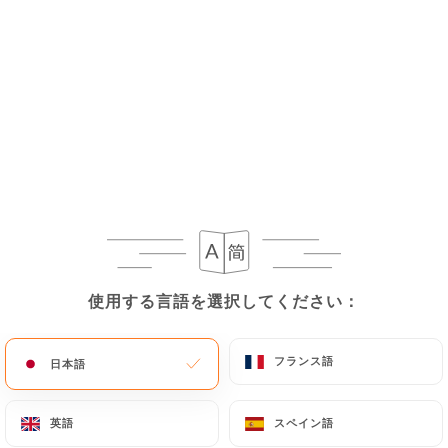
Volailles & Viandes
Poulet au Basilic
10.50€
Émincé de Poulet sauté au Wok
à la citronnelle
10.50€
Émincé de Bœuf sauté au Wok
使用する言語を選択してください：
使用する言語を選択してください：
au jeune poivre et basilic
11.00€
フランス語
フランス語
日本語
日本語
Filet de Canard Sauté au Wok
à l'ananas frais
英語
スペイン語
英語
スペイン語