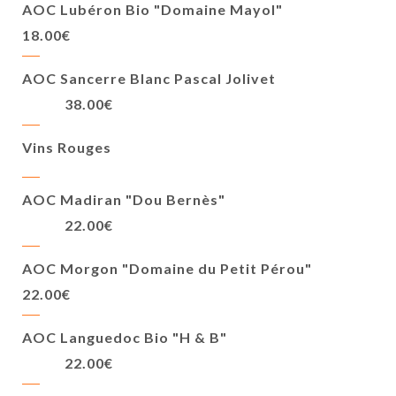
AOC Lubéron Bio "Domaine Mayol"
18.00€
AOC Sancerre Blanc Pascal Jolivet
38.00€
Vins Rouges
AOC Madiran "Dou Bernès"
22.00€
AOC Morgon "Domaine du Petit Pérou"
22.00€
AOC Languedoc Bio "H & B"
22.00€