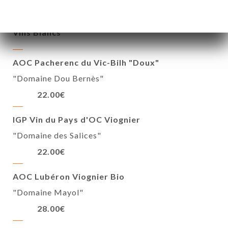
32.00€
Vins Blancs
AOC Pacherenc du Vic-Bilh "Doux"
"Domaine Dou Bernès"
22.00€
IGP Vin du Pays d'OC Viognier
"Domaine des Salices"
22.00€
AOC Lubéron Viognier Bio
"Domaine Mayol"
28.00€