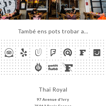
També ens pots trobar a…
Thaï Royal
97 Avenue d'Ivry
75013 Paris France