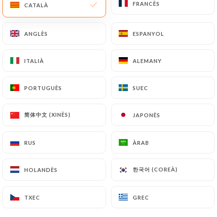
FRANCÈS
FRANCÈS
CATALÀ
CATALÀ
CA
MENÚ
ANGLÈS
ANGLÈS
ESPANYOL
ESPANYOL
ITALIÀ
ITALIÀ
ALEMANY
ALEMANY
/
PORTUGUÈS
PORTUGUÈS
SUEC
SUEC
INICI
GALERIA
Galeria
简体中文 (XINÈS)
简体中文 (XINÈS)
JAPONÈS
JAPONÈS
RUS
RUS
ÀRAB
ÀRAB
한국어 (COREÀ)
한국어 (COREÀ)
HOLANDÈS
HOLANDÈS
TXEC
TXEC
GREC
GREC