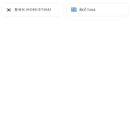
97 Avenue d'Ivry
한국어 (KOREJŠTINA)
한국어 (KOREJŠTINA)
ŘEČTINA
ŘEČTINA
75013 Paris France
+33144242211
Jméno
E-mail
Telefonní číslo