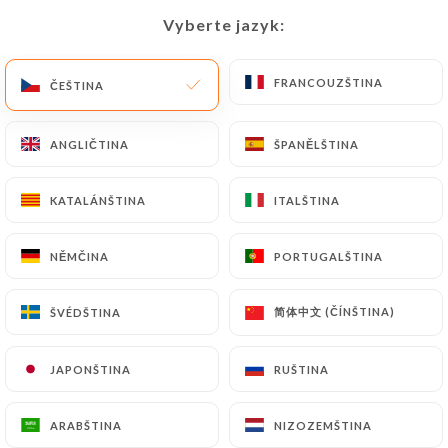
Vyberte jazyk:
Vyberte jazyk:
CS
NABÍDKA
FRANCOUZŠTINA
FRANCOUZŠTINA
ČEŠTINA
ČEŠTINA
ANGLIČTINA
ANGLIČTINA
ŠPANĚLŠTINA
ŠPANĚLŠTINA
/
DOMŮ
KONTAKT
KATALÁNŠTINA
KATALÁNŠTINA
ITALŠTINA
ITALŠTINA
Kontakt
NĚMČINA
NĚMČINA
PORTUGALŠTINA
PORTUGALŠTINA
简体中文 (ČÍNŠTINA)
简体中文 (ČÍNŠTINA)
ŠVÉDŠTINA
ŠVÉDŠTINA
JAPONŠTINA
JAPONŠTINA
RUŠTINA
RUŠTINA
Thaï Royal
ARABŠTINA
ARABŠTINA
NIZOZEMŠTINA
NIZOZEMŠTINA