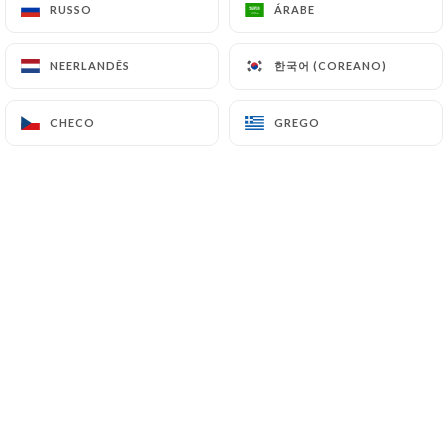
RUSSO
RUSSO
ÁRABE
ÁRABE
한국어 (COREANO)
한국어 (COREANO)
NEERLANDÊS
NEERLANDÊS
Doria L. classificado
D
5/5
CHECO
CHECO
GREGO
GREGO
Excellente cuisine très dépaysante et
délicieuse
30/06/2025
•
08:38
Bernard G. classificado
B
4/5
Accueil souriant, service efficace. Les plats
choisis étaient excellent
30/05/2025
•
07:20
Veronique B. classificado
V
5/5