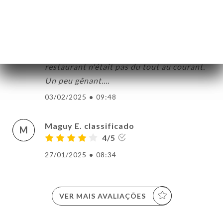
contre heureusement que j'ai téléphoné
deux jours avant notre venue en groupe
car même en ayant reçu une confirmation
par UNIITI de ma résa faite en ligne, le
restaurant n'était pas du tout au courant.
Un peu gênant....
03/02/2025
•
09:48
Maguy E. classificado
M
4/5
27/01/2025
•
08:34
VER MAIS AVALIAÇÕES