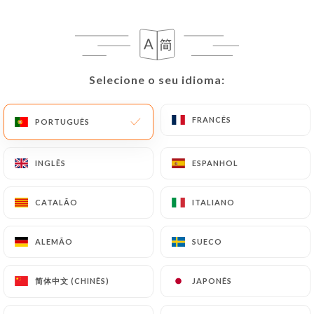
PT
MENU
Selecione o seu idioma:
Selecione o seu idioma:
FRANCÊS
FRANCÊS
PORTUGUÊS
PORTUGUÊS
/
PÁGINA INICIAL
AVALIAÇÕES
Avaliações
INGLÊS
INGLÊS
ESPANHOL
ESPANHOL
CATALÃO
CATALÃO
ITALIANO
ITALIANO
265 avaliações no Uniiti
ALEMÃO
ALEMÃO
SUECO
SUECO
4.5 / 5
简体中文 (CHINÊS)
简体中文 (CHINÊS)
JAPONÊS
JAPONÊS
Avaliações 100% reais e verificadas.