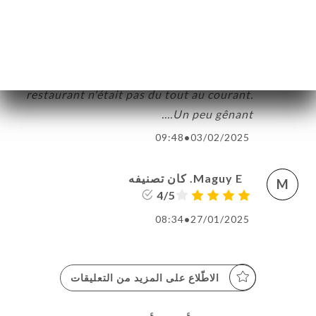
contre heureusement que j'ai téléphoné
deux jours avant notre venue en groupe
car même en ayant reçu une confirmation
par UNIITI de ma résa faite en ligne, le
restaurant n'était pas du tout au courant.
Un peu gênant....
09:48
•
03/02/2025
Maguy E. كان تصنيفه
M
4/5
08:34
•
27/01/2025
الاطّلاع على المزيد من التعليقات