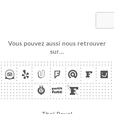
UEIL
RVER
ERIE
IS
Vous pouvez aussi nous retrouver
RTE
sur…
TACT
Thaï Royal