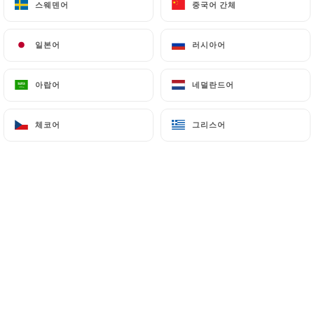
스웨덴어
스웨덴어
중국어 간체
중국어 간체
일본어
일본어
러시아어
러시아어
--------------------------------------
아랍어
아랍어
네덜란드어
네덜란드어
Vente à emporter sur place
체코어
체코어
그리스어
그리스어
12H-15H / 18H-21H
7/7
--------------------------------------
Au coeur du 13ème arrondissement de
Paris se trouve le Thaï Royal. Ce