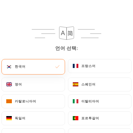
Thaï Royal
언어 선택:
언어 선택:
265 리뷰
프랑스어
프랑스어
한국어
한국어
BISTROT THAÏ
영어
영어
스페인어
스페인어
97 Avenue D'Ivry
75013 Paris France
카탈로니아어
카탈로니아어
이탈리아어
이탈리아어
독일어
독일어
포르투갈어
포르투갈어
소개