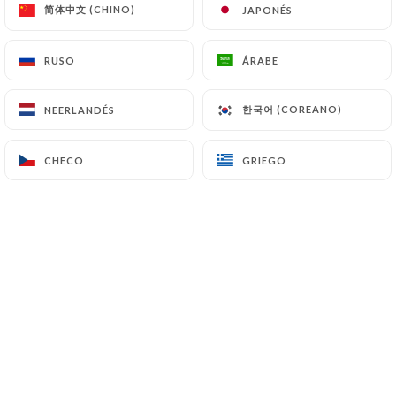
简体中文 (CHINO)
简体中文 (CHINO)
JAPONÉS
JAPONÉS
RUSO
RUSO
ÁRABE
ÁRABE
--------------------------------------
한국어 (COREANO)
한국어 (COREANO)
NEERLANDÉS
NEERLANDÉS
Vente à emporter sur place
12H-15H / 18H-21H
CHECO
CHECO
GRIEGO
GRIEGO
7/7
--------------------------------------
Au coeur du 13ème arrondissement de
Paris se trouve le Thaï Royal. Ce
modeste établissement vous offre une