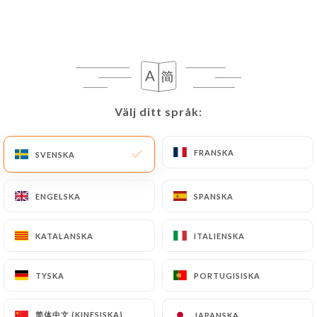
Thaï Royal
Välj ditt språk:
Välj ditt språk:
FRANSKA
FRANSKA
SVENSKA
SVENSKA
265 OMDÖME
BISTROT THAÏ
ENGELSKA
ENGELSKA
SPANSKA
SPANSKA
97 Avenue D'Ivry
75013 Paris France
KATALANSKA
KATALANSKA
ITALIENSKA
ITALIENSKA
TYSKA
TYSKA
PORTUGISISKA
PORTUGISISKA
Vilka är vi?
简体中文 (KINESISKA)
简体中文 (KINESISKA)
JAPANSKA
JAPANSKA