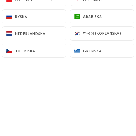
RYSKA
RYSKA
ARABISKA
ARABISKA
--------------------------------------
한국어 (KOREANSKA)
한국어 (KOREANSKA)
NEDERLÄNDSKA
NEDERLÄNDSKA
Vente à emporter sur place
TJECKISKA
TJECKISKA
GREKISKA
GREKISKA
12H-15H / 18H-21H
7/7
--------------------------------------
Au coeur du 13ème arrondissement de
Paris se trouve le Thaï Royal. Ce
modeste établissement vous offre une